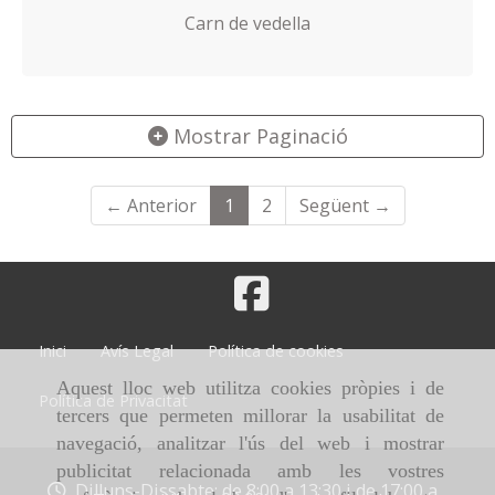
Carn de vedella
Mostrar Paginació
← Anterior
1
2
Següent →
Inici
Avís Legal
Política de cookies
Aquest lloc web utilitza cookies pròpies i de
Política de Privacitat
tercers que permeten millorar la usabilitat de
navegació, analitzar l'ús del web i mostrar
publicitat relacionada amb les vostres
Dilluns-Dissabte: de 8:00 a 13:30 i de 17:00 a