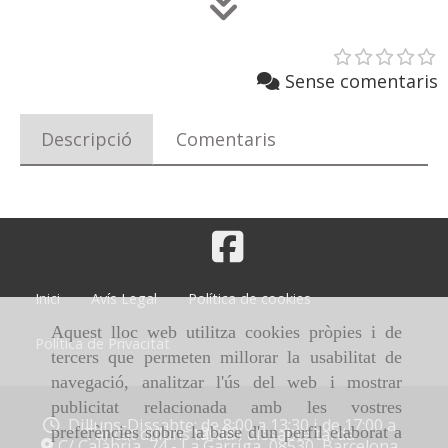
Sense comentaris
Descripció
Comentaris
Inici
Avís Legal
Política de cookies
Aquest lloc web utilitza cookies pròpies i de
Política de Privacitat
tercers que permeten millorar la usabilitat de
navegació, analitzar l'ús del web i mostrar
publicitat relacionada amb les vostres
Dilluns-Dissabte: de 8:00 a 13:30 i de 17:00 a
20:00
preferències sobre la base d'un perfil elaborat a
Tancat dilluns tarda i dissabte tarda
C/ Calàbria, 74 -
La Garriga,
08530,
Barcelona