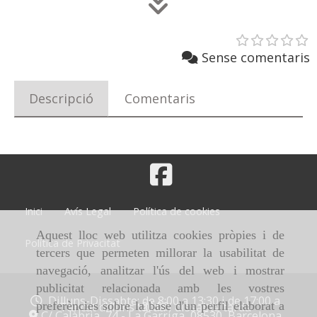
Sense comentaris
Descripció
Comentaris
Inici
Avís Legal
Política de cookies
Aquest lloc web utilitza cookies pròpies i de
Política de Privacitat
tercers que permeten millorar la usabilitat de
navegació, analitzar l'ús del web i mostrar
publicitat relacionada amb les vostres
Dilluns-Dissabte: de 8:00 a 13:30 i de 17:00 a
20:00
preferències sobre la base d'un perfil elaborat a
Tancat dilluns tarda i dissabte tarda
C/ Calàbria, 74 -
La Garriga,
08530,
Barcelona