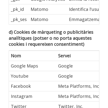
_pk_id
Matomo
Identifica l'usuari
_pk_ses
Matomo
Emmagatzema tempor
d) Cookies de màrqueting o publicitàries
analítiques (potser o no porta aquestes
cookies i requereixen consentiment)
Nom
Servei
D
Google Maps
Google
M
Youtube
Google
R
Facebook
Meta Platforms, Inc.
B
Instagram
Meta Platforms, Inc.
Pe
Twitter
Twitter, Inc.
C