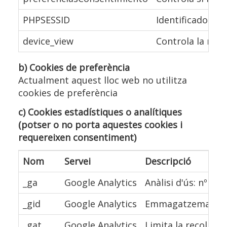
PHPSESSID
Identificador de 
device_view
Controla la mida
b) Cookies de preferència
Actualment aquest lloc web no utilitza
cookies de preferència
c) Cookies estadístiques o analítiques
(potser o no porta aquestes cookies i
requereixen consentiment)
Nom
Servei
Descripció
_ga
Google Analytics
Anàlisi d'ús: nº de
_gid
Google Analytics
Emmagatzema i actu
_gat
Google Analytics
Limita la recollida 