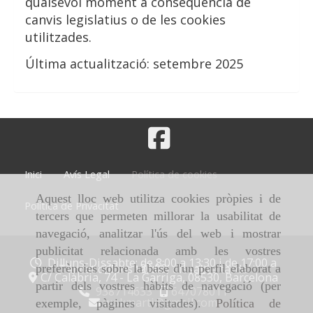
qualsevol moment a conseqüència de
canvis legislatius o de les cookies
utilitzades.
Última actualització: setembre 2025
Inici
Avís Legal
Política de cookies
Aquest lloc web utilitza cookies pròpies i de
Política de Privacitat
tercers que permeten millorar la usabilitat de
navegació, analitzar l'ús del web i mostrar
publicitat relacionada amb les vostres
Dilluns-Dissabte: de 8:00 a 13:30 i de 17:00 a
20:00
preferències sobre la base d'un perfil elaborat a
Tancat dilluns tarda i dissabte tarda
C/ Calàbria, 74 -
La Garriga,
08530,
Barcelona
partir dels vostres hàbits de navegació (per
938714633
647078011
wokmarti
gmail.com
exemple, pàgines visitades).
Política de