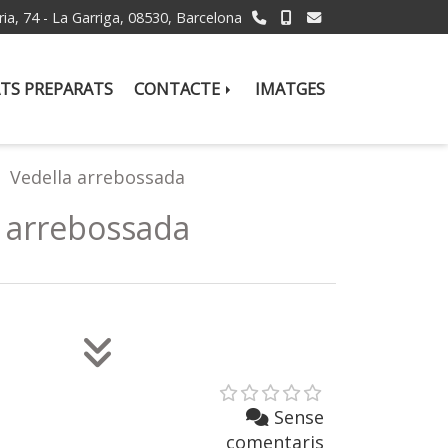
ria, 74 -
La Garriga,
08530,
Barcelona
TS PREPARATS
CONTACTE
IMATGES
Vedella arrebossada
a arrebossada
Sense
comentaris