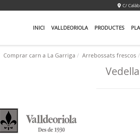
C/ Calàb
INICI
VALLDEORIOLA
PRODUCTES
PLA
Comprar carn a La Garriga
Arrebossats frescos
Vedell