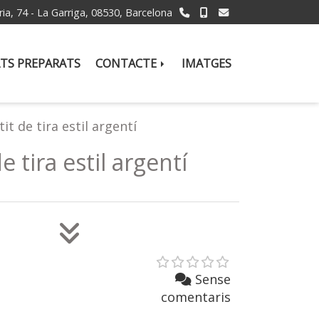
ria, 74 -
La Garriga,
08530,
Barcelona
TS PREPARATS
CONTACTE
IMATGES
it de tira estil argentí
e tira estil argentí
Sense
comentaris