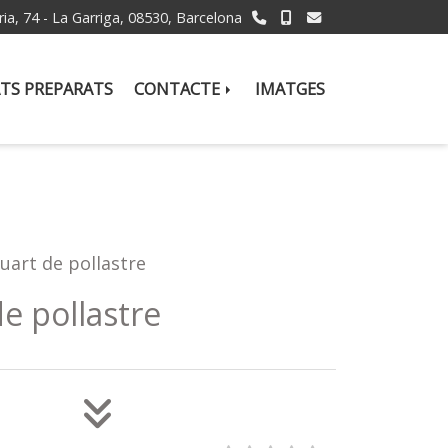
ria, 74 -
La Garriga,
08530,
Barcelona
TS PREPARATS
CONTACTE
IMATGES
uart de pollastre
e pollastre