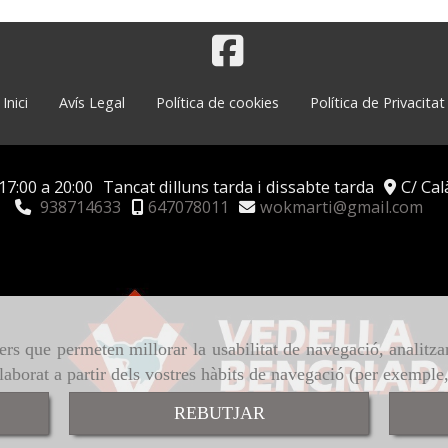
Inici
Avís Legal
Política de cookies
Política de Privacitat
17:00 a 20:00
Tancat dilluns tarda i dissabte tarda
C/ Cal
938714633
647078011
wokmarti
gmail.com
ers que permeten millorar la usabilitat de navegació, analitza
elaborat a partir dels vostres hàbits de navegació (per exemple
REBUTJAR