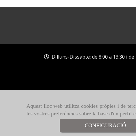
Dilluns-Dissabte: de 8:00 a 13:30 i de 
Aquest lloc web utilitza cookies pròpies i de terc
les vostres preferències sobre la base d'un perfil 
CONFIGURACIÓ