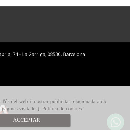
àbria, 74 -
La Garriga,
08530,
Barcelona
r l'ús del web i mostrar publicitat relacionada amb
, pàgines visitades).
Política de cookies
.'
ACCEPTAR