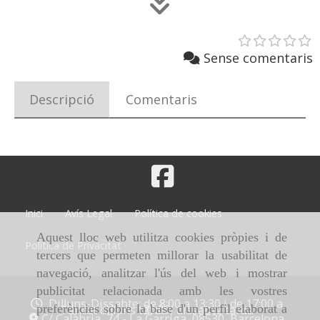
Sense comentaris
Descripció
Comentaris
Inici
Avís Legal
Política de cookies
Aquest lloc web utilitza cookies pròpies i de
Política de Privacitat
tercers que permeten millorar la usabilitat de
navegació, analitzar l'ús del web i mostrar
publicitat relacionada amb les vostres
Dilluns-Dissabte: de 8:00 a 13:30 i de 17:00 a
20:00
preferències sobre la base d'un perfil elaborat a
Tancat dilluns tarda i dissabte tarda
C/ Calàbria, 74 -
La Garriga,
08530,
Barcelona