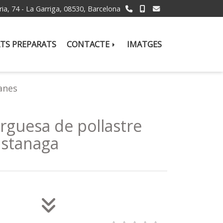
ria, 74 -
La Garriga,
08530,
Barcelona
TS PREPARATS
CONTACTE
IMATGES
anes
guesa de pollastre
stanaga