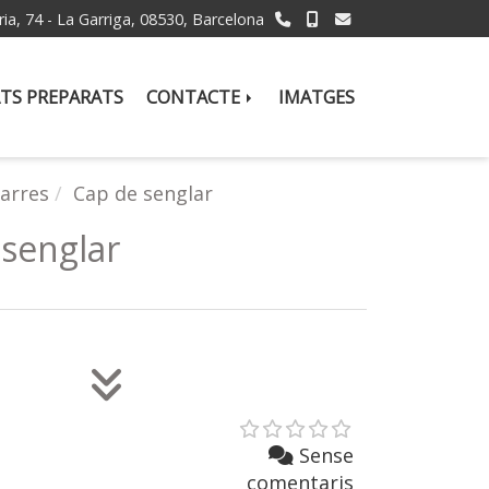
ria, 74 -
La Garriga,
08530,
Barcelona
TS PREPARATS
CONTACTE
IMATGES
farres
Cap de senglar
 senglar
Sense
comentaris