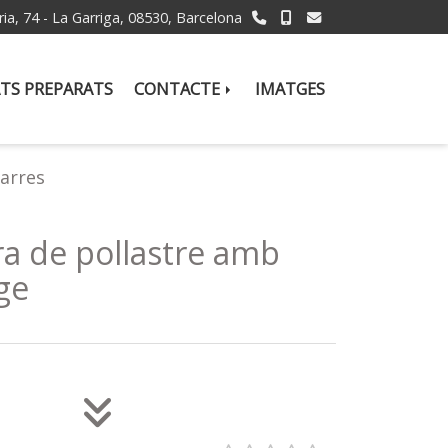
ria, 74 -
La Garriga,
08530,
Barcelona
TS PREPARATS
CONTACTE
IMATGES
farres
ra de pollastre amb
ge