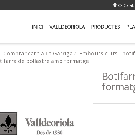
C/ Calàb
INICI
VALLDEORIOLA
PRODUCTES
PLA
Comprar carn a La Garriga
Embotits cuits i boti
tifarra de pollastre amb formatge
Botifar
format