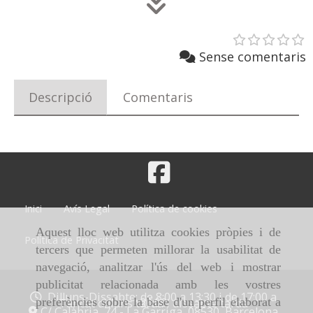
Sense comentaris
Descripció
Comentaris
Inici
Avís Legal
Política de cookies
Aquest lloc web utilitza cookies pròpies i de
Política de Privacitat
tercers que permeten millorar la usabilitat de
navegació, analitzar l'ús del web i mostrar
publicitat relacionada amb les vostres
Dilluns-Dissabte: de 8:00 a 13:30 i de 17:00 a
20:00
preferències sobre la base d'un perfil elaborat a
Tancat dilluns tarda i dissabte tarda
C/ Calàbria, 74 -
La Garriga,
08530,
Barcelona