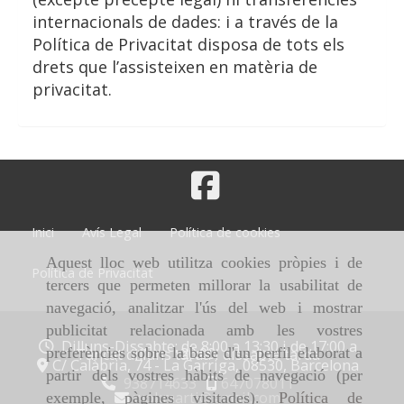
internacionals de dades: i a través de la
Política de Privacitat disposa de tots els
drets que l’assisteixen en matèria de
privacitat.
Inici
Avís Legal
Política de cookies
Aquest lloc web utilitza cookies pròpies i de
Política de Privacitat
tercers que permeten millorar la usabilitat de
navegació, analitzar l'ús del web i mostrar
publicitat relacionada amb les vostres
Dilluns-Dissabte: de 8:00 a 13:30 i de 17:00 a
20:00
preferències sobre la base d'un perfil elaborat a
Tancat dilluns tarda i dissabte tarda
C/ Calàbria, 74 -
La Garriga,
08530,
Barcelona
partir dels vostres hàbits de navegació (per
938714633
647078011
wokmarti
gmail.com
exemple, pàgines visitades).
Política de