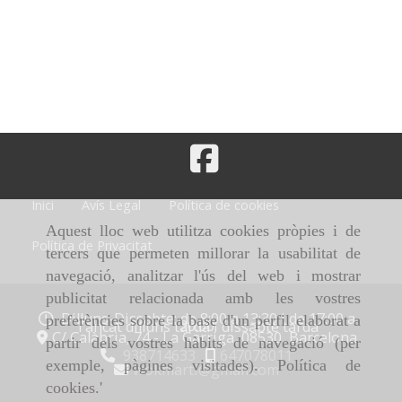
Inici
Avís Legal
Política de cookies
Aquest lloc web utilitza cookies pròpies i de
Política de Privacitat
tercers que permeten millorar la usabilitat de
navegació, analitzar l'ús del web i mostrar
publicitat relacionada amb les vostres
Dilluns-Dissabte: de 8:00 a 13:30 i de 17:00 a
preferències sobre la base d'un perfil elaborat a
20:00
Tancat dilluns tarda i dissabte tarda
C/ Calàbria, 74 -
La Garriga,
08530,
Barcelona
partir dels vostres hàbits de navegació (per
938714633
647078011
exemple, pàgines visitades).
Política de
wokmarti
gmail.com
cookies
.'